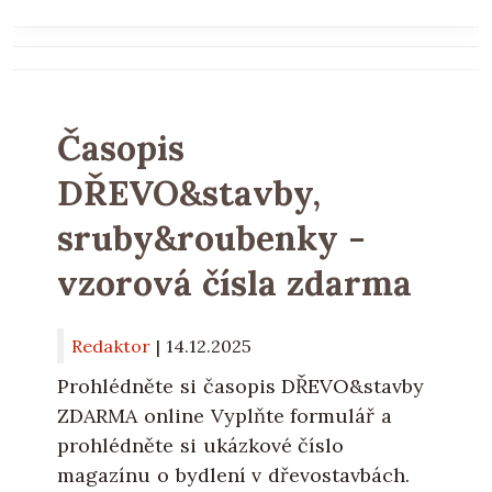
Časopis
DŘEVO&stavby,
sruby&roubenky -
vzorová čísla zdarma
Redaktor
|
14.12.2025
Prohlédněte si časopis DŘEVO&stavby
ZDARMA online Vyplňte formulář a
prohlédněte si ukázkové číslo
magazínu o bydlení v dřevostavbách.