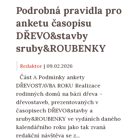
Podrobná pravidla pro
anketu časopisu
DŘEVO&stavby
sruby&ROUBENKY
Redaktor
|
09.02.2026
Část A Podmínky ankety
DŘEVOSTAVBA ROKU Realizace
rodinných domů na bázi dřeva –
dřevostaveb, prezentovaných v
časopisech DŘEVO&stavby a
sruby&ROUBENKY ve vydáních daného
kalendářního roku jako tak zvaná
redakční návštěva se z...