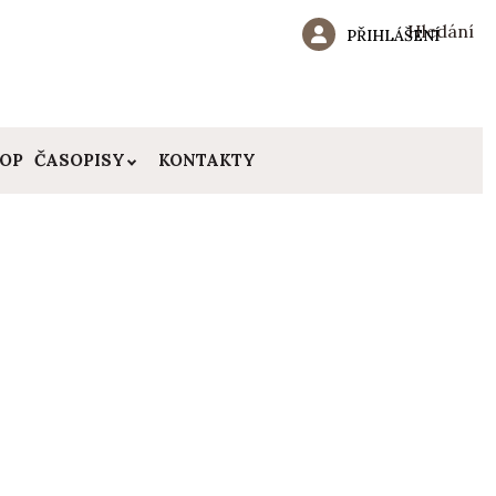
Hledání
PŘIHLÁŠENÍ
HOP
ČASOPISY
KONTAKTY