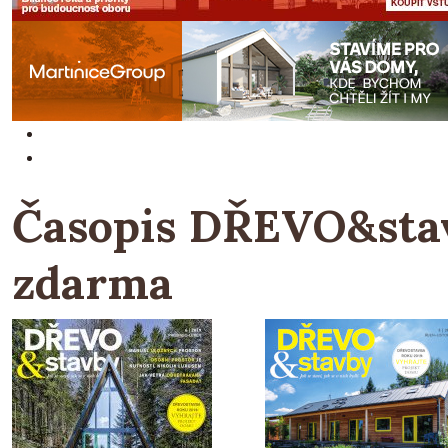
Časopis DŘEVO&stav
zdarma