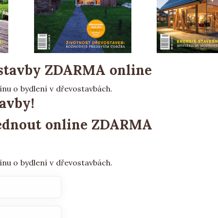
&stavby
ZDARMA online
ínu o bydlení v dřevostavbách.
avby!
lédnout
online ZDARMA
ínu o bydlení v dřevostavbách.