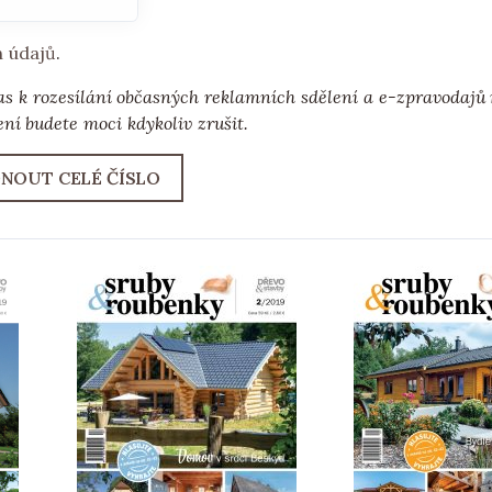
h údajů
.
as k rozesílání občasných reklamních sdělení a e-zpravodaj
ní budete moci kdykoliv zrušit.
NOUT CELÉ ČÍSLO