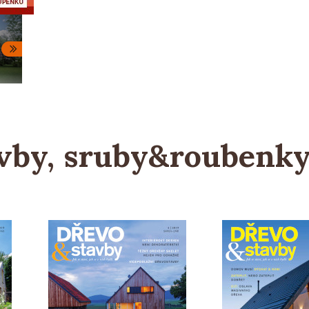
by, sruby&roubenky 