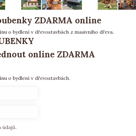
roubenky
ZDARMA online
ínu o bydlení v dřevostavbách z masivního dřeva.
ROUBENKY
lédnout
online ZDARMA
ínu o bydlení v dřevostavbách.
h údajů
.