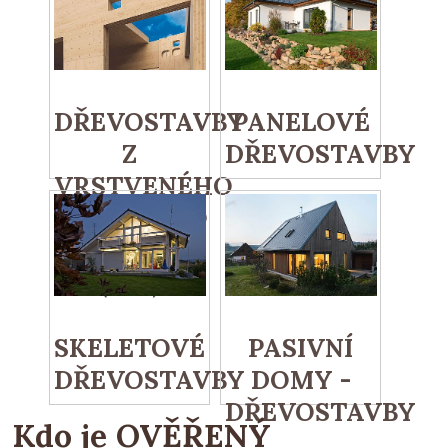
DŘEVOSTAVBY
PANELOVÉ
Z
DŘEVOSTAVBY
VRSTVENÉHO
MASIVNÍHO
DŘEVA
(CLT)
SKELETOVÉ
PASIVNÍ
DŘEVOSTAVBY
DOMY -
DŘEVOSTAVBY
Kdo je OVĚŘENÝ