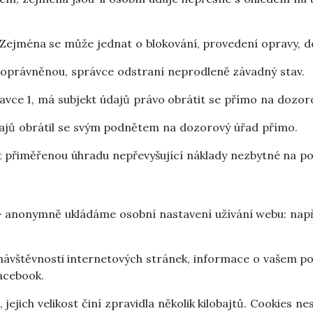
v. Zejména se může jednat o blokování, provedení opravy, 
na oprávněnou, správce odstraní neprodleně závadný stav.
tavce 1, má subjekt údajů právo obrátit se přímo na dozo
údajů obrátil se svým podnětem na dozorový úřad přímo.
 přiměřenou úhradu nepřevyšující náklady nezbytné na po
 anonymně ukládáme osobní nastavení užívání webu: např. z
návštěvnosti internetových stránek, informace o vašem p
acebook.
jich velikost činí zpravidla několik kilobajtů. Cookies nes