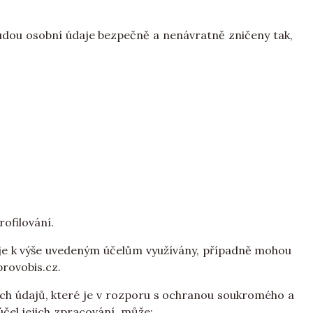
udou osobní údaje bezpečně a nenávratně zničeny tak,
ofilování.
aje k výše uvedeným účelům využívány, případně mohou
rovobis.cz.
ích údajů, které je v rozporu s ochranou soukromého a
čel jejich zpracování, může: