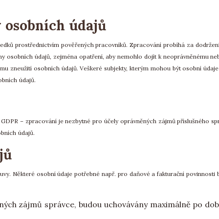
y osobních údajů
ředků prostřednictvím pověřených pracovníků. Zpracování probíhá za dodržen
rany osobních údajů, zejména opatření, aby nemohlo dojít k neoprávněnému neb
u zneužití osobních údajů. Veškeré subjekty, kterým mohou být osobní údaje 
obních údajů.
ní GDPR – zpracování je nezbytné pro účely oprávněných zájmů příslušného sprá
bních údajů.
jů
y. Některé osobní údaje potřebné např. pro daňové a fakturační povinnosti b
něných zájmů správce, budou uchovávány maximálně po dob