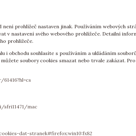
d není prohlížeč nastaven jinak. Používáním webových str
vat v nastavení svého webového prohlížeče. Detailní info
ho prohlížeče.
 i obchodu souhlasíte s používáním a ukládáním souborů 
 můžete soubory cookies smazat nebo trvale zakázat. Pro n
/61416?hl=cs
i/sfri11471/mac
cookies-dat-stranek#firefox:win10:fx82