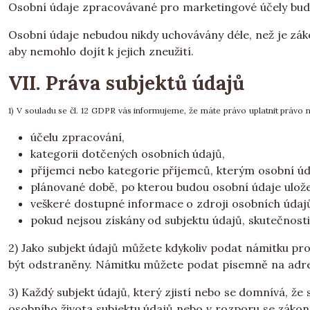
Osobní údaje zpracovávané pro marketingové účely budo
Osobní údaje nebudou nikdy uchovávány déle, než je zá
aby nemohlo dojít k jejich zneužití.
VII. Práva subjektů údajů
1) V souladu se čl. 12 GDPR vás informujeme, že máte právo uplatnit právo 
účelu zpracování,
kategorii dotčených osobních údajů,
příjemci nebo kategorie příjemců, kterým osobní ú
plánované době, po kterou budou osobní údaje ulože
veškeré dostupné informace o zdroji osobních údaj
pokud nejsou získány od subjektu údajů, skutečnost
2) Jako subjekt údajů můžete kdykoliv podat námitku pr
být odstraněny. Námitku můžete podat písemně na adre
3) Každý subjekt údajů, který zjistí nebo se domnívá, 
osobního života subjektu údajů nebo v rozporu se zákon