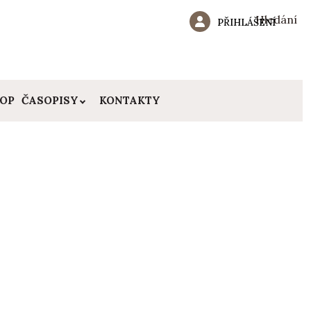
Hledání
PŘIHLÁŠENÍ
HOP
ČASOPISY
KONTAKTY