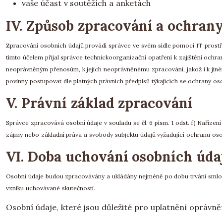
vaše účast v soutěžích a anketách
IV. Způsob zpracování a ochran
Zpracování osobních údajů provádí správce ve svém sídle pomocí IT prost
tímto účelem přijal správce technickoorganizační opatření k zajištění och
neoprávněným přenosům, k jejich neoprávněnému zpracování, jakož i k jiném
povinny postupovat dle platných právních předpisů týkajících se ochrany os
V. Právní základ zpracování
Správce zpracovává osobní údaje v souladu se čl. 6 písm. 1 odst. f) Naříze
zájmy nebo základní práva a svobody subjektu údajů vyžadující ochranu oso
VI. Doba uchování osobních úda
Osobní údaje budou zpracovávány a ukládány nejméně po dobu trvání smlouv
vzniku uchovávané skutečnosti.
Osobní údaje, které jsou důležité pro uplatnění opráv