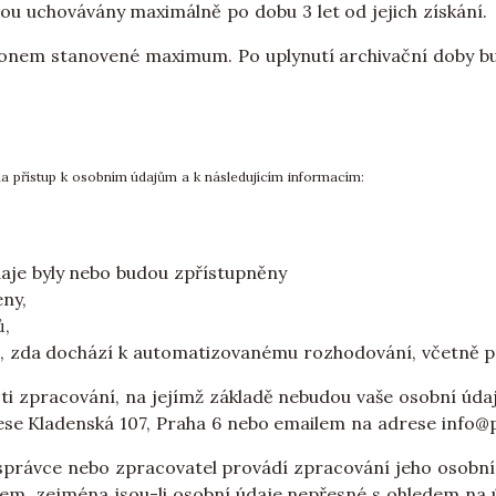
u uchovávány maximálně po dobu 3 let od jejich získání.
konem stanovené maximum. Po uplynutí archivační doby b
na přístup k osobním údajům a k následujícím informacím:
daje byly nebo budou zpřístupněny
ny,
ů,
i, zda dochází k automatizovanému rozhodování, včetně pr
oti zpracování, na jejímž základě nebudou vaše osobní úd
se Kladenská 107, Praha 6 nebo emailem na adrese info@p
že správce nebo zpracovatel provádí zpracování jeho osobn
em, zejména jsou-li osobní údaje nepřesné s ohledem na ú