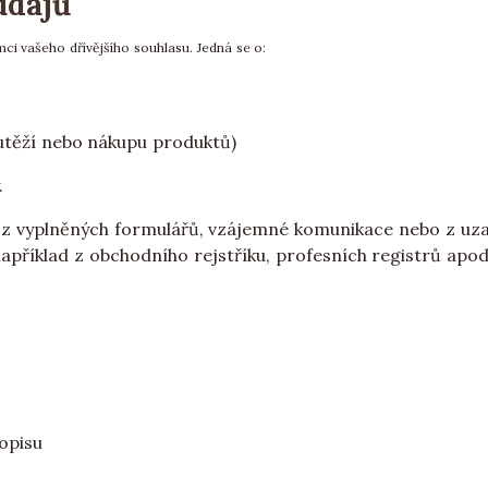
údajů
ci vašeho dřívějšího souhlasu. Jedná se o:
outěží nebo nákupu produktů)
.
a z vyplněných formulářů, vzájemné komunikace nebo z u
apříklad z obchodního rejstříku, profesních registrů apod.,
opisu