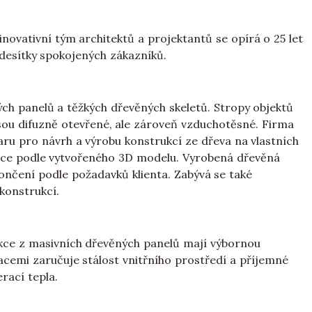
 inovativní tým architektů a projektantů se opírá o 25 let
desítky spokojených zákazníků.
ch panelů a těžkých dřevěných skeletů. Stropy objektů
sou difuzně otevřené, ale zároveň vzduchotěsné. Firma
u pro návrh a výrobu konstrukcí ze dřeva na vlastních
nce podle vytvořeného 3D modelu. Vyrobená dřevěná
ončení podle požadavků klienta. Zabývá se také
konstrukcí.
ukce z masivních dřevěných panelů mají výbornou
lacemi zaručuje stálost vnitřního prostředí a příjemné
rací tepla.