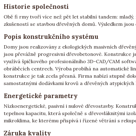
Historie společnosti
Obě fi rmy tvoří více než pět let stabilní tandem: mladý,
zkušeností se stavbou dřevěných domů. Výsledkem jsou 
Popis konstrukčního systému
Domy jsou realizovány z ekologických masivních dřevěný
jsou převážně progresivní dřevobetonové. Konstrukce j
využívá špičkového profesionálního 3D-CAD/CAM softwar
obráběcích centrech. Výroba probíhá na automatické li
konstrukce je tak zcela přesná. Firma nabízí stupně dok
samostatnými dodávkami krovů a dřevěných atypických 
Energetické parametry
Nízkoenergetické, pasivní i nulové dřevostavby. Konstr
tepelnou kapacitu, která společně s dřevovláknitými izo
mikroklima, ke kterému přispívá i řízené větrání s rekupe
Záruka kvality