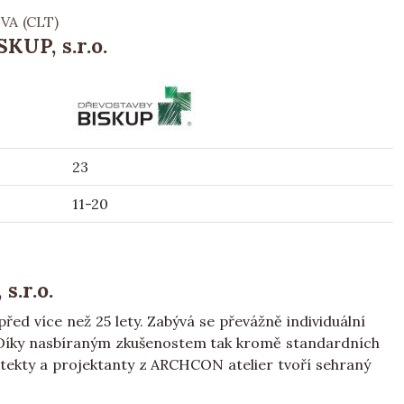
VA (CLT)
UP, s.r.o.
23
11-20
.r.o.
ed více než 25 lety. Zabývá se převážně individuální
. Díky nasbíraným zkušenostem tak kromě standardních
chitekty a projektanty z ARCHCON atelier tvoří sehraný