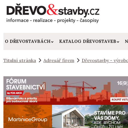
O DŘEVOSTAVBÁCH
KATALOG DŘEVOSTAVEB
N
Titulní stránka
Adresář firem
Dřevostavby - výrobc