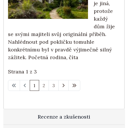
je jiná,
protože
každý
dům žije
se svými majiteli svůj originální příběh.
Nahlédnout pod pokličku tomuhle
konkrétnímu byl v pravdě výjimečně silný
zážitek. Početná rodina, číta
Strana 1 z 3
1
2
3
Recenze a zkušenosti