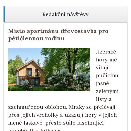
Redakční návštěvy
Místo apartmánu dřevostavba pro
pětičlennou rodinu
Jizerské
hory mě
vítají
pučícími
jasně
zelenými
listy a
zachmuřenou oblohou. Mraky se přelévají
přes jejich vrcholky a ukazují hory v jejich
méně laskavé, přesto stále fascinující
podobě. Pro fotky ex