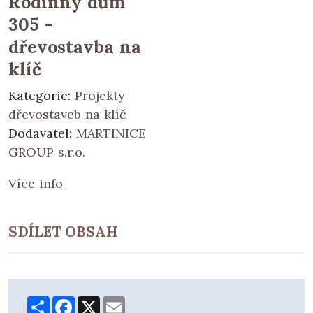
Rodinný dům
305 -
dřevostavba na
klíč
Kategorie:
Projekty
dřevostaveb na klíč
Dodavatel:
MARTINICE
GROUP s.r.o.
Více info
SDÍLET OBSAH
Share
Facebook
X
Email