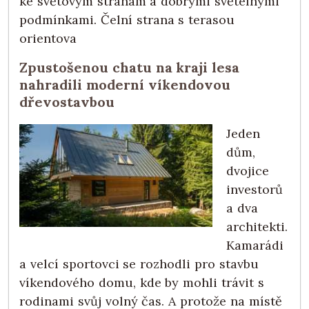
ke světovým stranám a dobrými světelnými
podmínkami. Čelní strana s terasou
orientova
Zpustošenou chatu na kraji lesa
nahradili moderní víkendovou
dřevostavbou
Jeden
dům,
dvojice
investorů
a dva
architekti.
Kamarádi
a velcí sportovci se rozhodli pro stavbu
víkendového domu, kde by mohli trávit s
rodinami svůj volný čas. A protože na místě