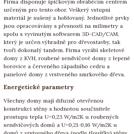
Firma disponuje špičkovým obráběcím centrem
určeným pro tento obor. Veškerý vstupní
materiál je sušený a hoblovaný. Jednotlivé prvky
jsou opracovávány s přesností na milimetry a
spolu s vyvinutým softwarem 3D-CAD/CAM,
který je určen výhradně pro dřevostavby, tak
tvoří dokonalý tandem. Firma vyrábí skeletové
domy z KVH, roubené sendvičové domy z lepené
borovice a červeného západního cedru a
panelové domy z vrstveného smrkového dřeva.
Energetické parametry
Všechny domy mají difuzně otevřenou
konstrukci stěny s hodnotou součinitele
prostupu tepla U=0,23 W/m2K u roubených
sendvičových domů a U=0,21-0,16 W/m2K u
domů z vrstveného dřeva (podle tloušťky) stěny.