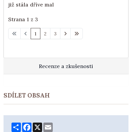
již stála dříve mal
Strana 1 z 3
1
2
3
Recenze a zkušenosti
SDÍLET OBSAH
Share
Facebook
X
Email