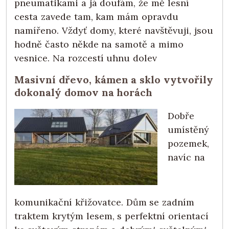
pneumatikami a já doufám, že mě lesní
cesta zavede tam, kam mám opravdu
namířeno. Vždyť domy, které navštěvuji, jsou
hodně často někde na samotě a mimo
vesnice. Na rozcestí uhnu dolev
Masivní dřevo, kámen a sklo vytvořily
dokonalý domov na horách
Dobře
umístěný
pozemek,
navíc na
komunikační křižovatce. Dům se zadním
traktem krytým lesem, s perfektní orientací