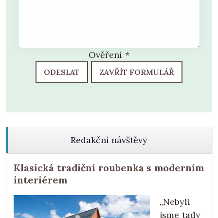
Ověření
*
ODESLAT
ZAVŘÍT FORMULÁŘ
Redakční návštěvy
Klasická tradiční roubenka s moderním
interiérem
„Nebyli
jsme tady