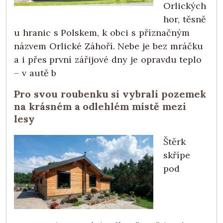
Orlických
hor, těsně
u hranic s Polskem, k obci s příznačným
názvem Orlické Záhoří. Nebe je bez mráčku
a i přes první zářijové dny je opravdu teplo
– v autě b
Pro svou roubenku si vybrali pozemek
na krásném a odlehlém místě mezi
lesy
Štěrk
skřípe
pod