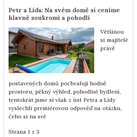
Petr a Lída: Na svém domě si ceníme
hlavně soukromí a pohodlí
Většinou
si majitelé
právě
postavených domů pochvalují hodně
prostoru, pěkný výhled, pohodlné bydlení,
tentokrát jsme si však z úst Petra a Lídy
vyslechli premiérovou odpověď na otázku,
čeho si na své
Strana 1 z 3