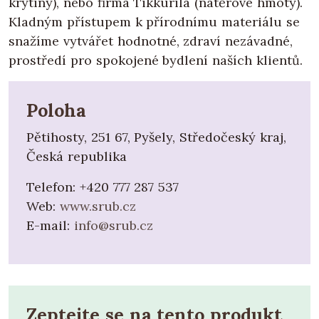
krytiny), nebo firma Tikkurila (nátěrové hmoty).
Kladným přístupem k přírodnímu materiálu se
snažíme vytvářet hodnotné, zdraví nezávadné,
prostředí pro spokojené bydlení naších klientů.
Poloha
Pětihosty, 251 67, Pyšely, Středočeský kraj,
Česká republika
Telefon:
+420 777 287 537
Web:
www.srub.cz
E-mail:
info@srub.cz
Zeptejte se na tento produkt