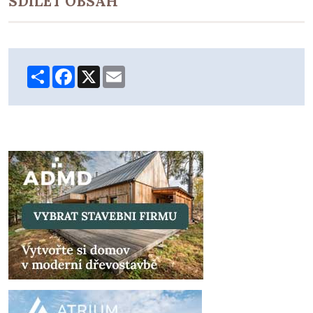
SDÍLET OBSAH
Share
Facebook
X
Email