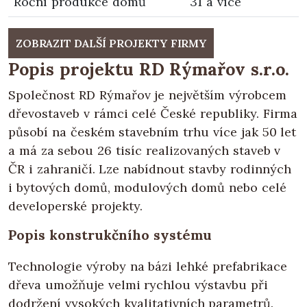
Roční produkce domů
31 a více
ZOBRAZIT DALŠÍ PROJEKTY FIRMY
Popis projektu RD Rýmařov s.r.o.
Společnost RD Rýmařov je největším výrobcem
dřevostaveb v rámci celé České republiky. Firma
působí na českém stavebním trhu více jak 50 let
a má za sebou 26 tisíc realizovaných staveb v
ČR i zahraničí. Lze nabídnout stavby rodinných
i bytových domů, modulových domů nebo celé
developerské projekty.
Popis konstrukčního systému
Technologie výroby na bázi lehké prefabrikace
dřeva umožňuje velmi rychlou výstavbu při
dodržení vysokých kvalitativních parametrů.