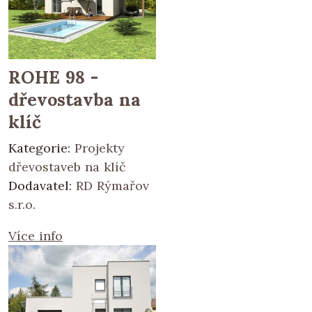
ROHE 98 -
dřevostavba na
klíč
Kategorie:
Projekty
dřevostaveb na klíč
Dodavatel:
RD Rýmařov
s.r.o.
Více info