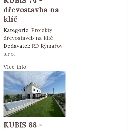
KUBIS 74 -
dřevostavba na
klíč
Kategorie:
Projekty
dřevostaveb na klíč
Dodavatel:
RD Rýmařov
s.r.o.
Více info
KUBIS 88 -