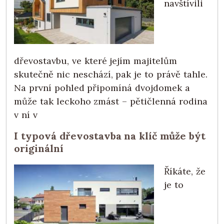
navštívili
dřevostavbu, ve které jejím majitelům
skutečně nic neschází, pak je to právě tahle.
Na první pohled připomíná dvojdomek a
může tak leckoho zmást – pětičlenná rodina
v ní v
I typová dřevostavba na klíč může být
originální
Říkáte, že
je to