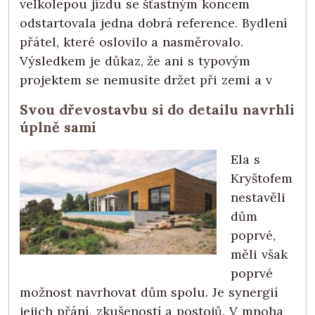
velkolepou jízdu se šťastným koncem
odstartovala jedna dobrá reference. Bydlení
přátel, které oslovilo a nasměrovalo.
Výsledkem je důkaz, že ani s typovým
projektem se nemusíte držet při zemi a v
Svou dřevostavbu si do detailu navrhli
úplně sami
Ela s
Kryštofem
nestavěli
dům
poprvé,
měli však
poprvé
možnost navrhovat dům spolu. Je synergií
jejich přání, zkušeností a postojů. V mnoha