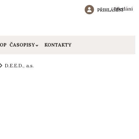
Hledání
PŘIHLÁŠENÍ
HOP
ČASOPISY
KONTAKTY
D.E.E.D., a.s.