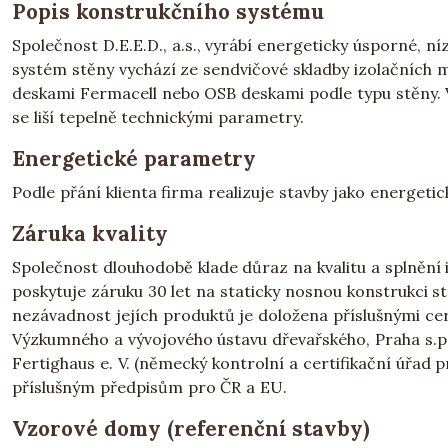
Popis konstrukčního systému
Společnost D.E.E.D., a.s., vyrábí energeticky úsporné, 
systém stěny vychází ze sendvičové skladby izolačních ma
deskami Fermacell nebo OSB deskami podle typu stěny. V
se liší tepelně technickými parametry.
Energetické parametry
Podle přání klienta firma realizuje stavby jako energeti
Záruka kvality
Společnost dlouhodobě klade důraz na kvalitu a splnění in
poskytuje záruku 30 let na staticky nosnou konstrukci st
nezávadnost jejích produktů je doložena příslušnými cert
Výzkumného a vývojového ústavu dřevařského, Praha s
Fertighaus e. V. (německý kontrolní a certifikační úřa
příslušným předpisům pro ČR a EU.
Vzorové domy (referenční stavby)