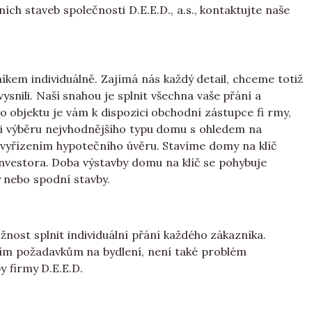
h staveb společnosti D.E.E.D., a.s., kontaktujte naše
kem individuálně. Zajímá nás každý detail, chceme totiž
ysnili. Naší snahou je splnit všechna vaše přání a
 objektu je vám k dispozici obchodní zástupce fi rmy,
ři výběru nejvhodnějšího typu domu s ohledem na
s vyřízením hypotečního úvěru. Stavíme domy na klíč
investora. Doba výstavby domu na klíč se pohybuje
 nebo spodní stavby.
žnost splnit individuální přání každého zákazníka.
tním požadavkům na bydlení, není také problém
 firmy D.E.E.D.