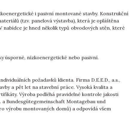
nízkoenergetické i pasivní montované stavby. Konstrukční
teriálů (tzv. panelová výstavba), která je opláštěna
 nabídce je hned několik typů obvodových stěn, které
cky úsporné, nízkoenergetické nebo pasivní.
dividuálních požadavků klienta. Firma D.E.E.D., a.s.,
avby a pět let na stavební práce. Vysoká kvalita a
ifikáty. Výroba podléhá pravidelné kontrole jakosti
.p. a Bundesgütegemeinschaft Montagebau und
d pro výrobu montovaných domů) a odpovídá všem