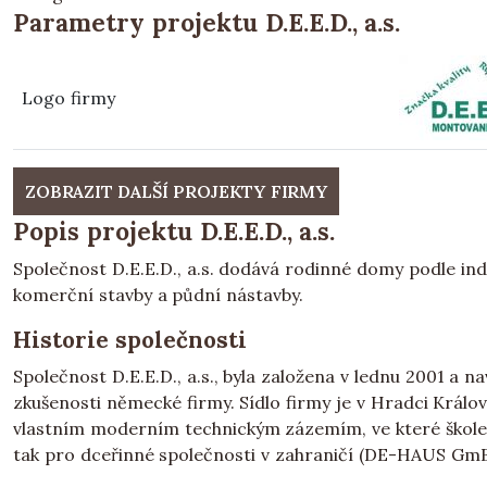
Parametry projektu D.E.E.D., a.s.
Logo firmy
ZOBRAZIT DALŠÍ PROJEKTY FIRMY
Popis projektu D.E.E.D., a.s.
Společnost D.E.E.D., a.s. dodává rodinné domy podle indi
komerční stavby a půdní nástavby.
Historie společnosti
Společnost D.E.E.D., a.s., byla založena v lednu 2001 a na
zkušenosti německé firmy. Sídlo firmy je v Hradci Králo
vlastním moderním technickým zázemím, ve které školen
tak pro dceřinné společnosti v zahraničí (DE-HAUS GmB