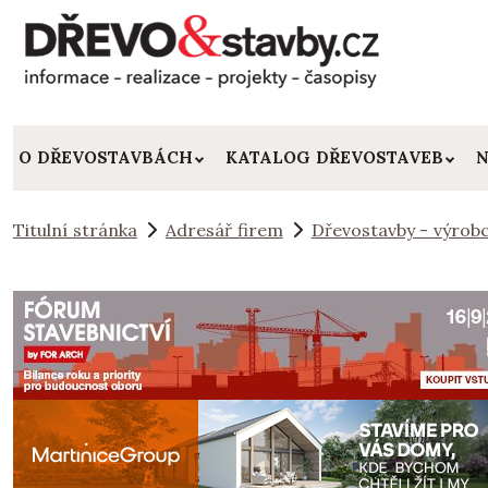
O DŘEVOSTAVBÁCH
KATALOG DŘEVOSTAVEB
N
Titulní stránka
Adresář firem
Dřevostavby - výrobc