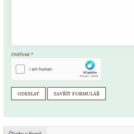
Ověření
*
ODESLAT
ZAVŘÍT FORMULÁŘ
Články o firmě