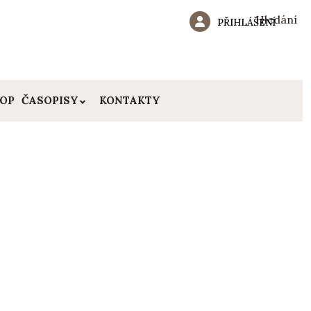
Hledání
PŘIHLÁŠENÍ
HOP
ČASOPISY
KONTAKTY