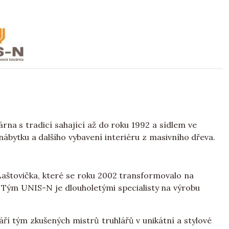
árna s tradicí sahající až do roku 1992 a sídlem ve
ábytku a dalšího vybavení interiéru z masivního dřeva.
aštovička, které se roku 2002 transformovalo na
Tým UNIS-N je dlouholetými specialisty na výrobu
váří tým zkušených mistrů truhlářů v unikátní a stylové