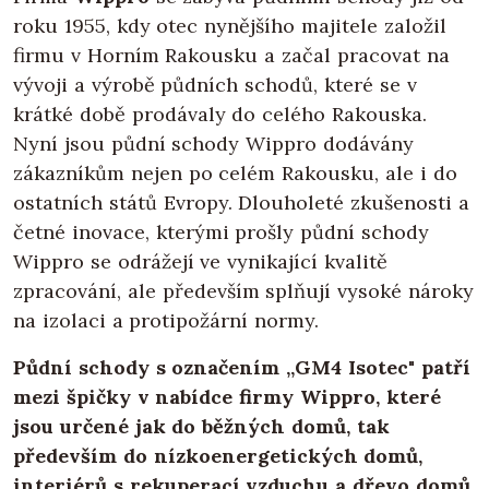
roku 1955, kdy otec nynějšího majitele založil
firmu v Horním Rakousku a začal pracovat na
vývoji a výrobě půdních schodů, které se v
krátké době prodávaly do celého Rakouska.
Nyní jsou půdní schody Wippro dodávány
zákazníkům nejen po celém Rakousku, ale i do
ostatních států Evropy. Dlouholeté zkušenosti a
četné inovace, kterými prošly půdní schody
Wippro se odrážejí ve vynikající kvalitě
zpracování, ale především splňují vysoké nároky
na izolaci a protipožární normy.
Půdní schody s označením „GM4 Isotec" patří
mezi špičky v nabídce firmy Wippro, které
jsou určené jak do běžných domů, tak
především do nízkoenergetických domů,
interiérů s rekuperací vzduchu a dřevo domů.