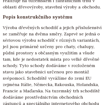
realizuje na tuzemském i zahraničním trhu v
oblasti dřevovýroby, stavební výroby a obchodu.
Popis konstrukčního systému
Výroba dřevěných schodišť a jejich příslušenství
se zaměřuje na dvěma směry. Zaprvé se jedná o
sériovou výrobu schodišť v různých variantách,
jež jsou primárně určeny pro chaty, chalupy,
půdní prostory s občasným využitím a všude
tam, kde je nedostatek místa pro velké dřevěné
schody. Tyto schody dodáváme v rozloženém
stavu jako stavebnici určenou pro montáž
svépomocí. Schodiště vyvážíme do zemí EU
zejména Itálie, Německa, Rakouska, Holandska,
Francie a Maďarska. Na tuzemský trh schodiště
dodáváme prostřednictvím obchodních
zástupců a speciálního internetového obchodu