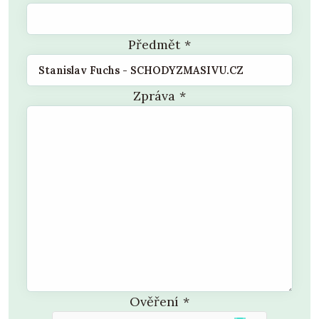
Předmět
*
Zpráva
*
Ověření
*