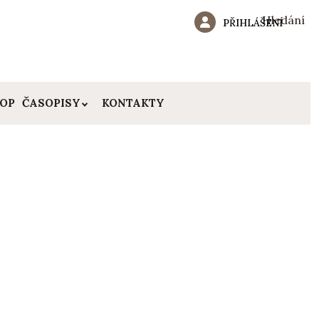
Hledání
PŘIHLÁŠENÍ
HOP
ČASOPISY
KONTAKTY