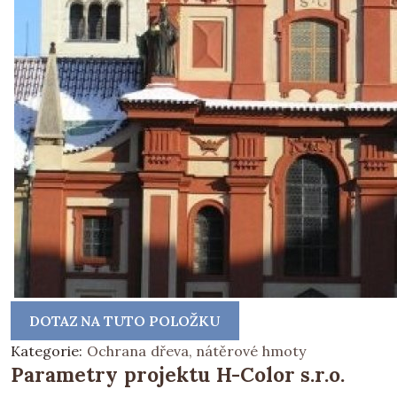
DOTAZ NA TUTO POLOŽKU
Kategorie:
Ochrana dřeva, nátěrové hmoty
Parametry projektu H-Color s.r.o.