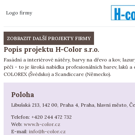
Logo firmy
ZOBRAZIT DALŠÍ PROJEKTY FIRMY
Popis projektu H-Color s.r.o.
Fasádní a interiérové nátěry, barvy na dřevo a kov, laz
péči - to je široká nabídka profesionálních barev, lak
COLOREX (Švédsko) a Scandiccare (Německo).
Poloha
Libušská 213, 142 00, Praha 4, Praha, hlavní město, Č
Telefon:
+420 244 472 732
Web:
www.h-color.cz
E-mail:
info@h-color.cz