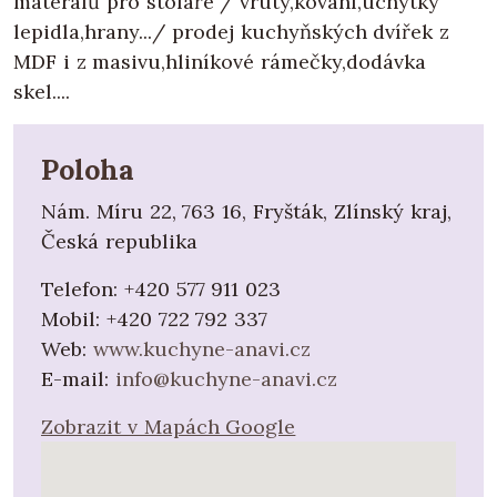
materálů pro stolaře / vruty,kování,úchytky
lepidla,hrany.../ prodej kuchyňských dvířek z
MDF i z masivu,hliníkové rámečky,dodávka
skel....
Poloha
Nám. Míru 22, 763 16, Fryšták, Zlínský kraj,
Česká republika
Telefon:
+420 577 911 023
Mobil:
+420 722 792 337
Web:
www.kuchyne-anavi.cz
E-mail:
info@kuchyne-anavi.cz
Zobrazit v Mapách Google