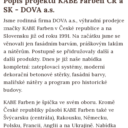
Popis projektu KABE Farben ČR a
SK - DOVA a.s.
Jsme rodinná firma DOVA a.s., výhradní prodejce
značky KABE Farben v České republice a na
Slovensku již od roku 1991. Na začátku jsme se
věnovali jen fasádním barvám, práškovým lakům
a nátěrům. Postupně se přidružovaly další a
další produkty. Dnes je již naše nabídka
kompletní: zateplovací systémy, moderní
dekorační betonové stěrky, fasádní barvy,
malířské nátěry a program pro historické
budovy.
KABE Farben je špička ve svém oboru. Kromě
České republiky působí KABE Farben také ve
Švýcarsku (centrála), Rakousku, Německu,
Polsku, Francii, Anglii a na Ukrajině. Nabídka