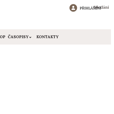
Hledání
PŘIHLÁŠENÍ
HOP
ČASOPISY
KONTAKTY