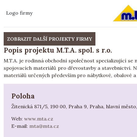
Logo firmy
ZOBRAZIT DALŠÍ PROJEKTY FIRMY
Popis projektu M.T.A. spol. s r.o.
M.T.A. je rodinná obchodní společnost specializující se 
spojovacích materiálů pro dřevostavby a stavebnictví. Na
materiálů určených především pro nábytkové, obalové a
Poloha
Žitenická 871/5, 190 00, Praha 9, Praha, hlavní město
Web:
www.mta.cz
E-mail:
mta@mta.cz