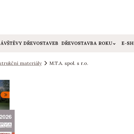
ÁVŠTĚVY DŘEVOSTAVEB
DŘEVOSTAVBA ROKU
E-S
trukční materiály
M.T.A. spol. s r.o.