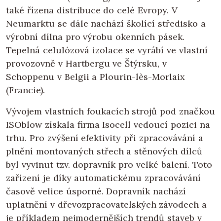
také řízena distribuce do celé Evropy. V
Neumarktu se dále nachází školící středisko a
výrobní dílna pro výrobu okenních pásek.
Tepelná celulózová izolace se vyrábí ve vlastní
provozovně v Hartbergu ve Štýrsku, v
Schoppenu v Belgii a Plourin-lès-Morlaix
(Francie).
Vývojem vlastních foukacích strojů pod značkou
ISOblow získala firma Isocell vedoucí pozici na
trhu. Pro zvýšení efektivity při zpracovávání a
plnění montovaných střech a stěnových dílců
byl vyvinut tzv. dopravník pro velké balení. Toto
zařízení je díky automatickému zpracovávání
časově velice úsporné. Dopravník nachází
uplatnění v dřevozpracovatelských závodech a
je příkladem nejmodernějších trendů staveb v