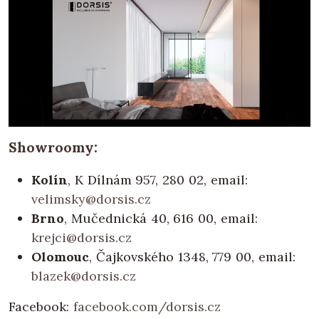
Showroomy:
Kolín
, K Dílnám 957, 280 02, email:
velimsky@dorsis.cz
Brno
, Mučednická 40, 616 00, email:
krejci@dorsis.cz
Olomouc
, Čajkovského 1348, 779 00, email:
blazek@dorsis.cz
Facebook:
facebook.com/dorsis.cz