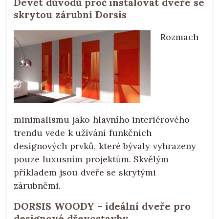
Devět důvodů proč instalovat dveře se
skrytou zárubní Dorsis
Rozmach
minimalismu jako hlavního interiérového
trendu vede k užívání funkčních
designových prvků, které bývaly vyhrazeny
pouze luxusním projektům. Skvělým
příkladem jsou dveře se skrytými
zárubněmi.
DORSIS WOODY – ideální dveře pro
designové dřevostavby