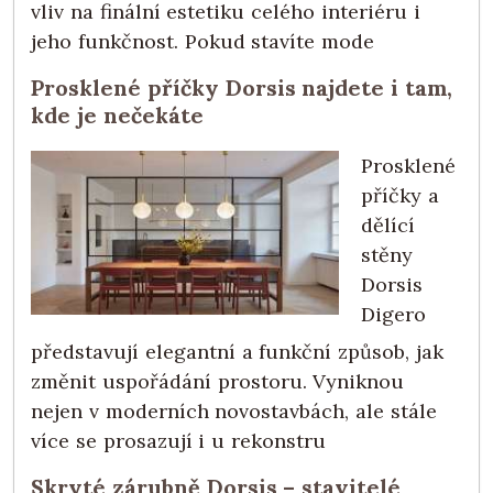
vliv na finální estetiku celého interiéru i
jeho funkčnost. Pokud stavíte mode
Prosklené příčky Dorsis najdete i tam,
kde je nečekáte
Prosklené
příčky a
dělící
stěny
Dorsis
Digero
představují elegantní a funkční způsob, jak
změnit uspořádání prostoru. Vyniknou
nejen v moderních novostavbách, ale stále
více se prosazují i u rekonstru
Skryté zárubně Dorsis – stavitelé