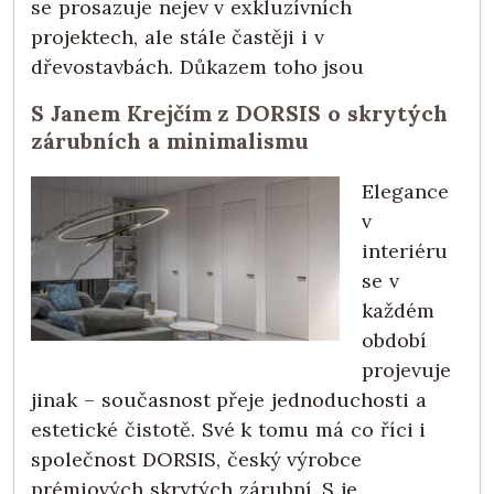
se prosazuje nejev v exkluzívních
projektech, ale stále častěji i v
dřevostavbách. Důkazem toho jsou
S Janem Krejčím z DORSIS o skrytých
zárubních a minimalismu
Elegance
v
interiéru
se v
každém
období
projevuje
jinak – současnost přeje jednoduchosti a
estetické čistotě. Své k tomu má co říci i
společnost DORSIS, český výrobce
prémiových skrytých zárubní. S je