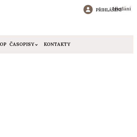
Hledání
PŘIHLÁŠENÍ
HOP
ČASOPISY
KONTAKTY