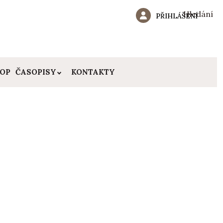
Hledání
PŘIHLÁŠENÍ
HOP
ČASOPISY
KONTAKTY