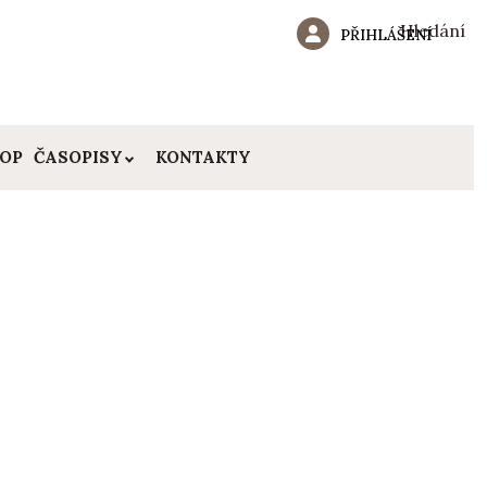
Hledání
PŘIHLÁŠENÍ
HOP
ČASOPISY
KONTAKTY