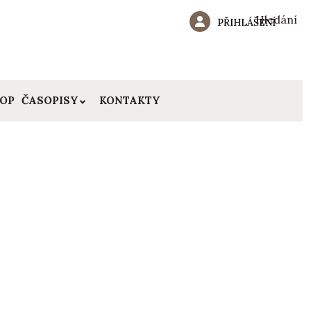
Hledání
PŘIHLÁŠENÍ
HOP
ČASOPISY
KONTAKTY