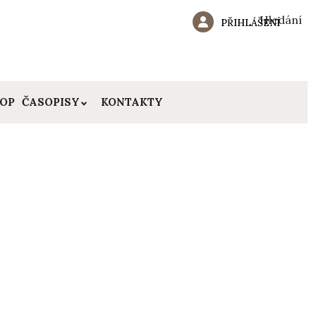
Hledání
PŘIHLÁŠENÍ
HOP
ČASOPISY
KONTAKTY