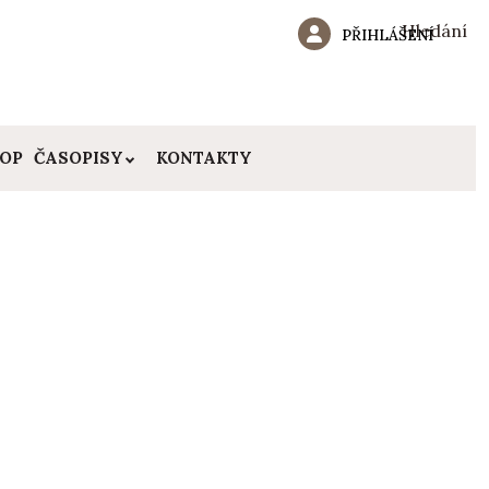
Hledání
PŘIHLÁŠENÍ
HOP
ČASOPISY
KONTAKTY