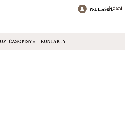
Hledání
PŘIHLÁŠENÍ
HOP
ČASOPISY
KONTAKTY