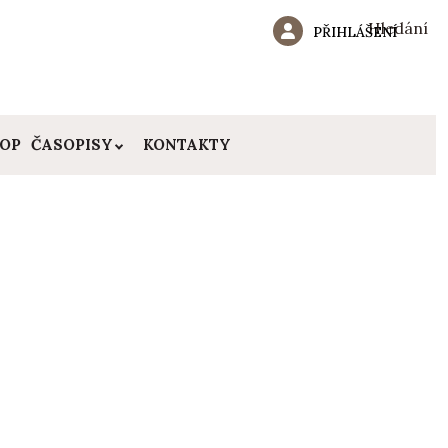
Hledání
PŘIHLÁŠENÍ
HOP
ČASOPISY
KONTAKTY