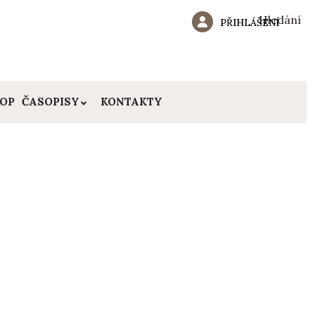
Hledání
PŘIHLÁŠENÍ
HOP
ČASOPISY
KONTAKTY