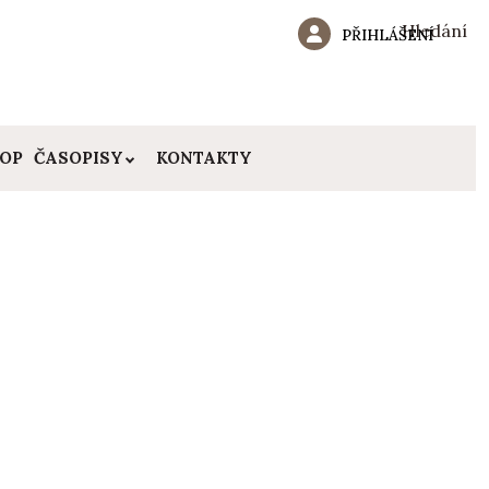
Hledání
PŘIHLÁŠENÍ
HOP
ČASOPISY
KONTAKTY