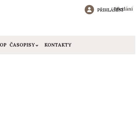
Hledání
PŘIHLÁŠENÍ
HOP
ČASOPISY
KONTAKTY