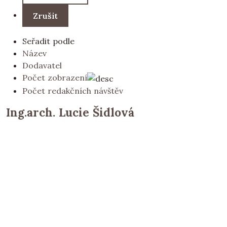
Seřadit podle
Název
Dodavatel
Počet zobrazení
Počet redakčních návštěv
Ing.arch. Lucie Šidlová