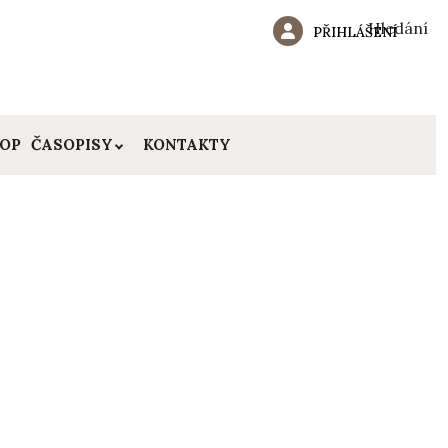
Hledání
PŘIHLÁŠENÍ
HOP
ČASOPISY
KONTAKTY