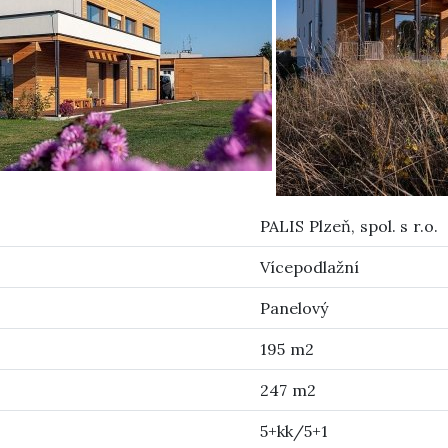
PALIS Plzeň, spol. s r.o.
Vícepodlažní
Panelový
195 m2
247 m2
5+kk/5+1