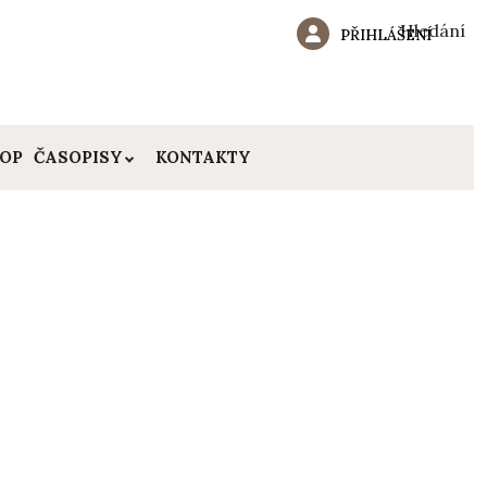
Hledání
PŘIHLÁŠENÍ
HOP
ČASOPISY
KONTAKTY