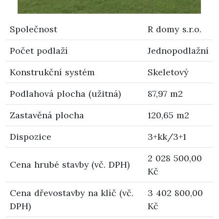
Společnost
R domy s.r.o.
Počet podlaží
Jednopodlažní
Konstrukční systém
Skeletový
Podlahová plocha (užitná)
87,97 m2
Zastavěná plocha
120,65 m2
Dispozice
3+kk/3+1
2 028 500,00
Cena hrubé stavby (vč. DPH)
Kč
Cena dřevostavby na klíč (vč.
3 402 800,00
DPH)
Kč