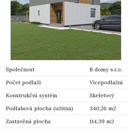
Společnost
R domy s.r.o.
Počet podlaží
Vícepodlažní
Konstrukční systém
Skeletový
Podlahová plocha (užitná)
340,26 m2
Zastavěná plocha
114,39 m2