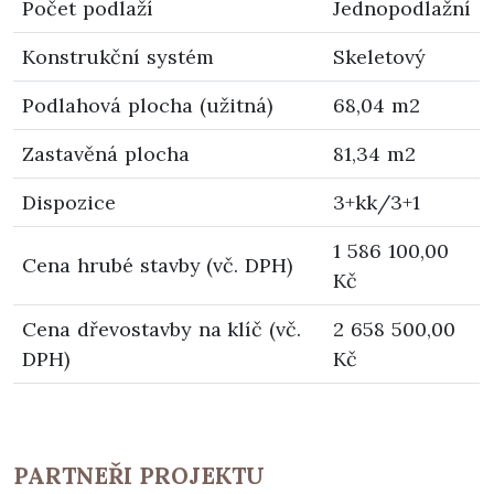
Počet podlaží
Jednopodlažní
Konstrukční systém
Skeletový
Podlahová plocha (užitná)
68,04 m2
Zastavěná plocha
81,34 m2
Dispozice
3+kk/3+1
1 586 100,00
Cena hrubé stavby (vč. DPH)
Kč
Cena dřevostavby na klíč (vč.
2 658 500,00
DPH)
Kč
PARTNEŘI PROJEKTU