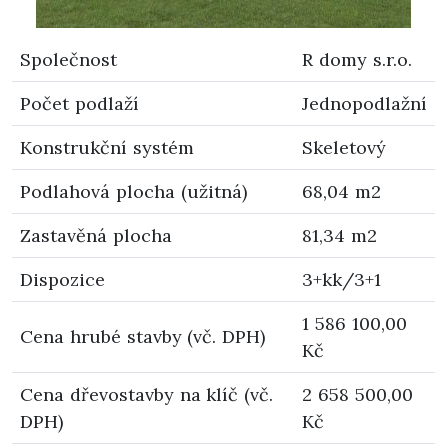
Společnost
R domy s.r.o.
Počet podlaží
Jednopodlažní
Konstrukční systém
Skeletový
Podlahová plocha (užitná)
68,04 m2
Zastavěná plocha
81,34 m2
Dispozice
3+kk/3+1
1 586 100,00
Cena hrubé stavby (vč. DPH)
Kč
Cena dřevostavby na klíč (vč.
2 658 500,00
DPH)
Kč