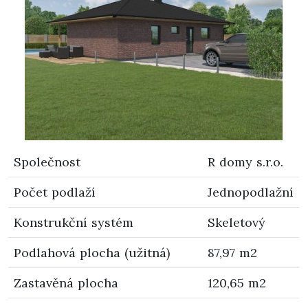
Společnost
R domy s.r.o.
Počet podlaží
Jednopodlažní
Konstrukční systém
Skeletový
Podlahová plocha (užitná)
87,97 m2
Zastavěná plocha
120,65 m2