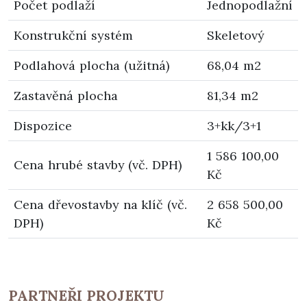
Počet podlaží
Jednopodlažní
Konstrukční systém
Skeletový
Podlahová plocha (užitná)
68,04 m2
Zastavěná plocha
81,34 m2
Dispozice
3+kk/3+1
1 586 100,00
Cena hrubé stavby (vč. DPH)
Kč
Cena dřevostavby na klíč (vč.
2 658 500,00
DPH)
Kč
PARTNEŘI PROJEKTU