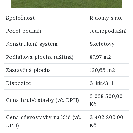
Společnost
R domy s.r.o.
Počet podlaží
Jednopodlažní
Konstrukční systém
Skeletový
Podlahová plocha (užitná)
87,97 m2
Zastavěná plocha
120,65 m2
Dispozice
3+kk/3+1
2 028 500,00
Cena hrubé stavby (vč. DPH)
Kč
Cena dřevostavby na klíč (vč.
3 402 800,00
DPH)
Kč