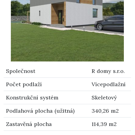
Společnost
R domy s.r.o.
Počet podlaží
Vícepodlažní
Konstrukční systém
Skeletový
Podlahová plocha (užitná)
340,26 m2
Zastavěná plocha
114,39 m2