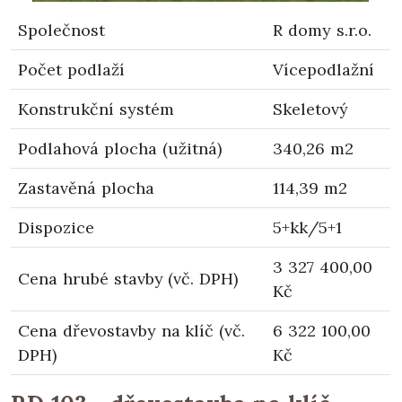
Společnost
R domy s.r.o.
Počet podlaží
Vícepodlažní
Konstrukční systém
Skeletový
Podlahová plocha (užitná)
340,26 m2
Zastavěná plocha
114,39 m2
Dispozice
5+kk/5+1
3 327 400,00
Cena hrubé stavby (vč. DPH)
Kč
Cena dřevostavby na klíč (vč.
6 322 100,00
DPH)
Kč