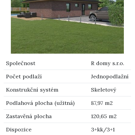
Společnost
R domy s.r.o.
Počet podlaží
Jednopodlažní
Konstrukční systém
Skeletový
Podlahová plocha (užitná)
87,97 m2
Zastavěná plocha
120,65 m2
Dispozice
3+kk/3+1