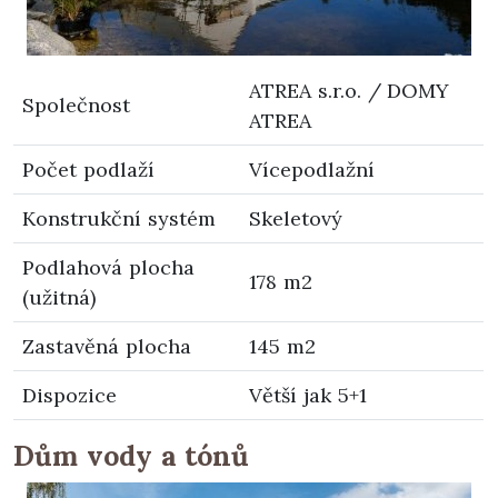
ATREA s.r.o. / DOMY
Společnost
ATREA
Počet podlaží
Vícepodlažní
Konstrukční systém
Skeletový
Podlahová plocha
178 m2
(užitná)
Zastavěná plocha
145 m2
Dispozice
Větší jak 5+1
Dům vody a tónů