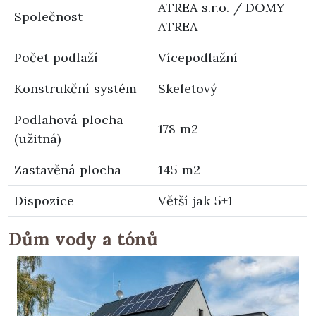
ATREA s.r.o. / DOMY
Společnost
ATREA
Počet podlaží
Vícepodlažní
Konstrukční systém
Skeletový
Podlahová plocha
178 m2
(užitná)
Zastavěná plocha
145 m2
Dispozice
Větší jak 5+1
Dům vody a tónů