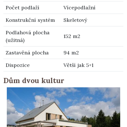
Počet podlaží
Vícepodlažní
Konstrukční systém
Skeletový
Podlahová plocha
152 m2
(užitná)
Zastavěná plocha
94 m2
Dispozice
Větší jak 5+1
Dům dvou kultur