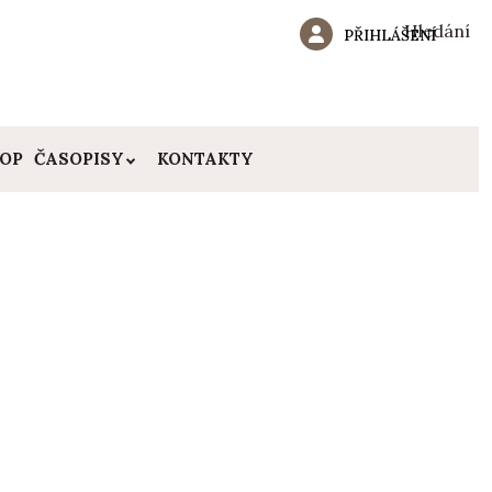
Hledání
PŘIHLÁŠENÍ
HOP
ČASOPISY
KONTAKTY