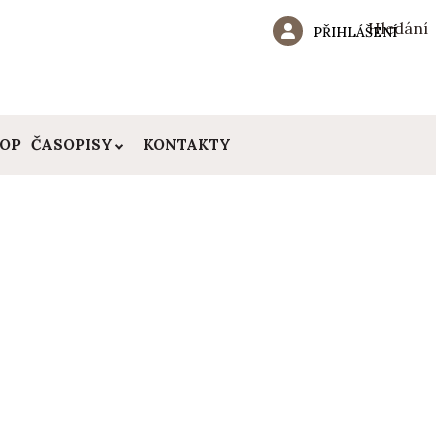
Hledání
PŘIHLÁŠENÍ
HOP
ČASOPISY
KONTAKTY