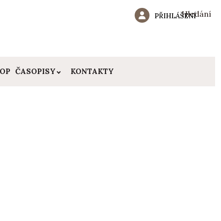
Hledání
PŘIHLÁŠENÍ
HOP
ČASOPISY
KONTAKTY