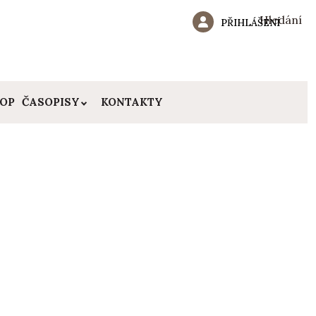
Hledání
PŘIHLÁŠENÍ
HOP
ČASOPISY
KONTAKTY