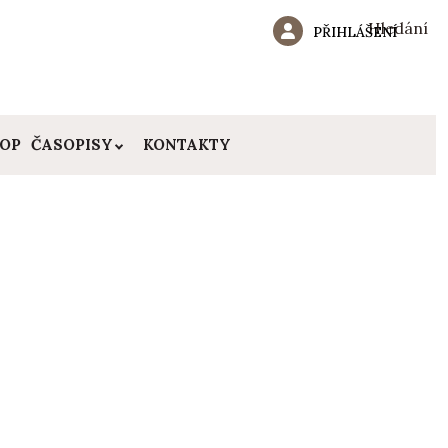
Hledání
PŘIHLÁŠENÍ
HOP
ČASOPISY
KONTAKTY