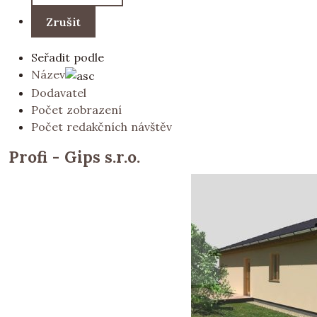
Seřadit podle
Název
Dodavatel
Počet zobrazení
Počet redakčních návštěv
Profi - Gips s.r.o.