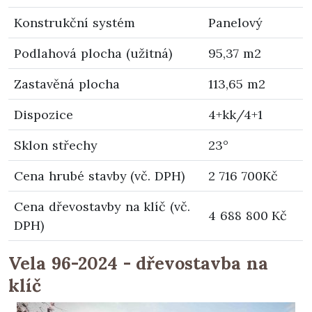
Konstrukční systém
Panelový
Podlahová plocha (užitná)
95,37 m2
Zastavěná plocha
113,65 m2
Dispozice
4+kk/4+1
Sklon střechy
23°
Cena hrubé stavby (vč. DPH)
2 716 700Kč
Cena dřevostavby na klíč (vč.
4 688 800 Kč
DPH)
Vela 96-2024 - dřevostavba na
klíč