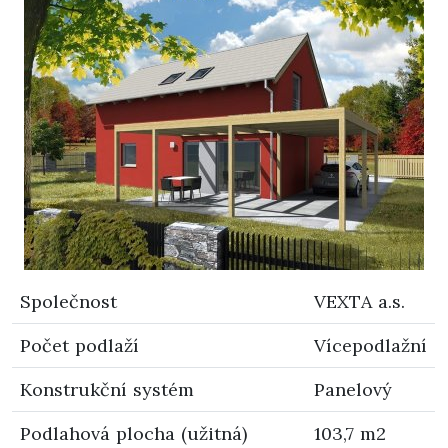
Společnost
VEXTA a.s.
Počet podlaží
Vícepodlažní
Konstrukční systém
Panelový
Podlahová plocha (užitná)
103,7 m2