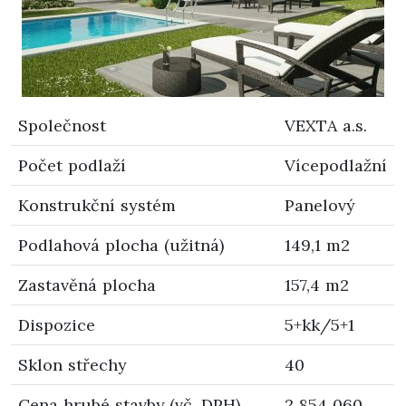
Společnost
VEXTA a.s.
Počet podlaží
Vícepodlažní
Konstrukční systém
Panelový
Podlahová plocha (užitná)
149,1 m2
Zastavěná plocha
157,4 m2
Dispozice
5+kk/5+1
Sklon střechy
40
Cena hrubé stavby (vč. DPH)
2 854 060