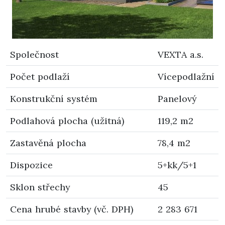
Společnost
VEXTA a.s.
Počet podlaží
Vícepodlažní
Konstrukční systém
Panelový
Podlahová plocha (užitná)
119,2 m2
Zastavěná plocha
78,4 m2
Dispozice
5+kk/5+1
Sklon střechy
45
Cena hrubé stavby (vč. DPH)
2 283 671