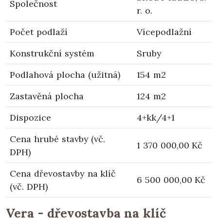
Společnost
r. o.
Počet podlaží
Vícepodlažní
Konstrukční systém
Sruby
Podlahová plocha (užitná)
154 m2
Zastavěná plocha
124 m2
Dispozice
4+kk/4+1
Cena hrubé stavby (vč.
1 370 000,00 Kč
DPH)
Cena dřevostavby na klíč
6 500 000,00 Kč
(vč. DPH)
Vera - dřevostavba na klíč