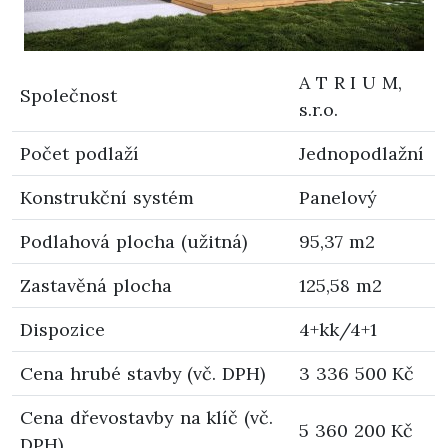
A T R I U M,
Společnost
s.r.o.
Počet podlaží
Jednopodlažní
Konstrukční systém
Panelový
Podlahová plocha (užitná)
95,37 m2
Zastavěná plocha
125,58 m2
Dispozice
4+kk/4+1
Cena hrubé stavby (vč. DPH)
3 336 500 Kč
Cena dřevostavby na klíč (vč.
5 360 200 Kč
DPH)