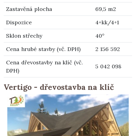
Zastavěná plocha
69,5 m2
Dispozice
4+kk/4+1
Sklon střechy
40°
Cena hrubé stavby (vč. DPH)
2 156 592
Cena dřevostavby na klíč (vč.
5 042 098
DPH)
Vertigo - dřevostavba na klíč