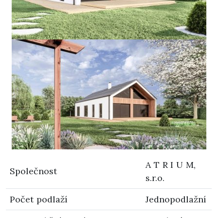
A T R I U M,
Společnost
s.r.o.
Počet podlaží
Jednopodlažní