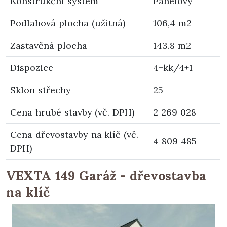
Konstrukční systém
Panelový
Podlahová plocha (užitná)
106,4 m2
Zastavěná plocha
143.8 m2
Dispozice
4+kk/4+1
Sklon střechy
25
Cena hrubé stavby (vč. DPH)
2 269 028
Cena dřevostavby na klíč (vč.
4 809 485
DPH)
VEXTA 149 Garáž - dřevostavba
na klíč