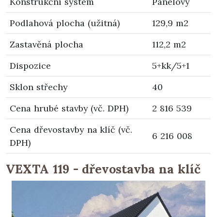
Konstrukční systém
Panelový
Podlahová plocha (užitná)
129,9 m2
Zastavěná plocha
112,2 m2
Dispozice
5+kk/5+1
Sklon střechy
40
Cena hrubé stavby (vč. DPH)
2 816 539
Cena dřevostavby na klíč (vč.
6 216 008
DPH)
VEXTA 119 - dřevostavba na klíč