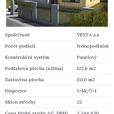
Společnost
VEXTA a.s.
Počet podlaží
Jednopodlažní
Konstrukční systém
Panelový
Podlahová plocha (užitná)
122,6 m2
Zastavěná plocha
151,0 m2
Dispozice
5+kk/5+1
Sklon střechy
22
Cena hrubé stavby (vč. DPH)
2 544 830