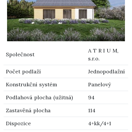
A T R I U M,
Společnost
s.r.o.
Počet podlaží
Jednopodlažní
Konstrukční systém
Panelový
Podlahová plocha (užitná)
94
Zastavěná plocha
114
Dispozice
4+kk/4+1