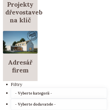
Projekty
dřevostaveb
na klíč
Adresář
firem
Filtry