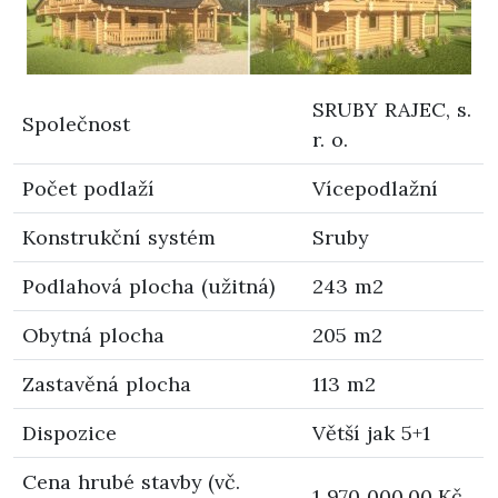
SRUBY RAJEC, s.
Společnost
r. o.
Počet podlaží
Vícepodlažní
Konstrukční systém
Sruby
Podlahová plocha (užitná)
243 m2
Obytná plocha
205 m2
Zastavěná plocha
113 m2
Dispozice
Větší jak 5+1
Cena hrubé stavby (vč.
1 970 000,00 Kč