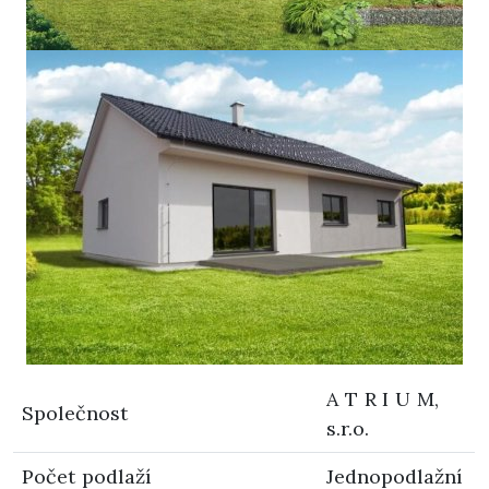
A T R I U M,
Společnost
s.r.o.
Počet podlaží
Jednopodlažní