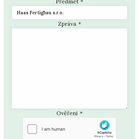
Předmět
*
Referenční dům u Mladé Boleslavi
, Písková
Lhota 241, 294 31 Krnsko, tel. +420 777 164
861
Zpráva
*
Ověření
*