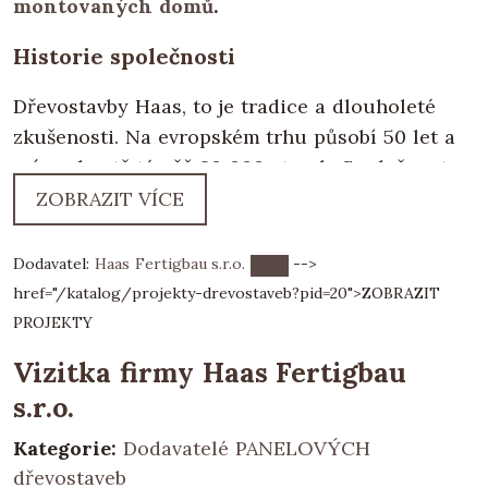
montovaných domů
.
Historie společnosti
Dřevostavby Haas, to je tradice a dlouholeté
zkušenosti. Na evropském trhu působí 50 let a
má na kontě téměř 60 000 staveb. Společnost
Haas Fertigbau je součástí rodinného koncernu
ZOBRAZIT VÍCE
Haas Group, který působí po celé Evropě.
Dodavatel:
Haas Fertigbau s.r.o.
-->
Popis konstrukčního systému
href="/katalog/projekty-drevostaveb?pid=20">
ZOBRAZIT
Neustále vylepšované certifikované konstrukční
PROJEKTY
systémy Thermo Protect ® nabízí difuzně
Vizitka firmy Haas Fertigbau
uzavřené i otevřené izolační stěny, které
s.r.o.
garantují vynikající koeficient prostupu tepla s
parametry pasivních domů. Díky masivní
Kategorie:
Dodavatelé PANELOVÝCH
konstrukci a dvojitému opláštění, jsou velice
dřevostaveb