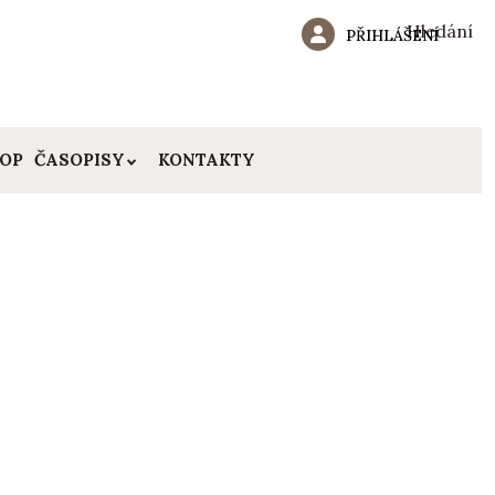
Hledání
PŘIHLÁŠENÍ
HOP
ČASOPISY
KONTAKTY