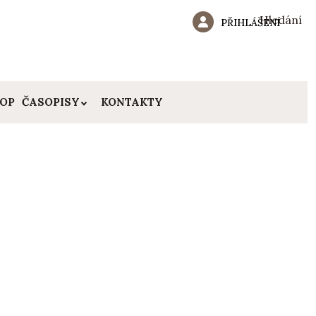
Hledání
PŘIHLÁŠENÍ
HOP
ČASOPISY
KONTAKTY